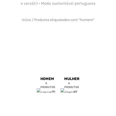
e versátil • Moda sustentável portuguesa
Início
/ Produtos etiquetados com “homem”
TRACKSUIT
MASCULINO BE
TRUSTFUL – COR
PRATA ELEGANTE E
HOMEM
MULHER
VERSÁTIL
5
5
PRODUTOS
PRODUTOS
129,90
€