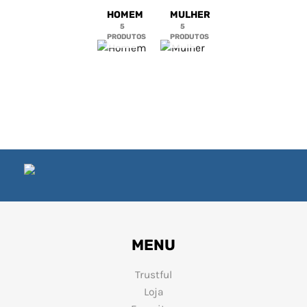
PRATA ELEGANTE E
PRATA ELEGANTE E
HOMEM
MULHER
CONFORTÁVEL
VERSÁTIL
5
5
PRODUTOS
PRODUTOS
129,90
€
129,90
€
MENU
Trustful
Loja